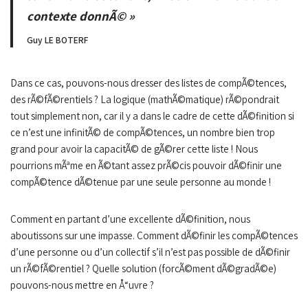
contexte donnÃ© »
Guy LE BOTERF
Dans ce cas, pouvons-nous dresser des listes de compÃ©tences,
des rÃ©fÃ©rentiels ? La logique (mathÃ©matique) rÃ©pondrait
tout simplement non, car il y a dans le cadre de cette dÃ©finition si
ce n’est une infinitÃ© de compÃ©tences, un nombre bien trop
grand pour avoir la capacitÃ© de gÃ©rer cette liste ! Nous
pourrions mÃªme en Ã©tant assez prÃ©cis pouvoir dÃ©finir une
compÃ©tence dÃ©tenue par une seule personne au monde !
Comment en partant d’une excellente dÃ©finition, nous
aboutissons sur une impasse. Comment dÃ©finir les compÃ©tences
d’une personne ou d’un collectif s’il n’est pas possible de dÃ©finir
un rÃ©fÃ©rentiel ? Quelle solution (forcÃ©ment dÃ©gradÃ©e)
pouvons-nous mettre en Å“uvre ?