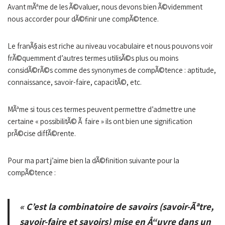
Avant mÃªme de les Ã©valuer, nous devons bien Ã©videmment
nous accorder pour dÃ©finir une compÃ©tence.
Le franÃ§ais est riche au niveau vocabulaire et nous pouvons voir
frÃ©quemment d’autres termes utilisÃ©s plus ou moins
considÃ©rÃ©s comme des synonymes de compÃ©tence : aptitude,
connaissance, savoir-faire, capacitÃ©, etc.
MÃªme si tous ces termes peuvent permettre d’admettre une
certaine « possibilitÃ© Ã faire » ils ont bien une signification
prÃ©cise diffÃ©rente.
Pour ma part j’aime bien la dÃ©finition suivante pour la
compÃ©tence :
« C’est la combinatoire de savoirs (savoir-Ãªtre,
savoir-faire et savoirs) mise en Å“uvre dans un